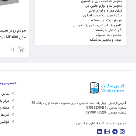
تجهیزات گیم، بازی و کنسول
تجهیزات و لوازم جانبی اپل
تلفن همراه و لوازم جانبی
دیگر تجهیزات سخت افزاری
فروش ویژه این هفته
کامپیوتر لپ تاپ و تجهیزات جانبی
گجت های هوشمند
محصولات استوک
مدل MR400 (بدون گارانتی)
مودم و تجهیزات شبکه
افزودن
به
سبد
دسترسی س
تماس با
مرکز پ
آدرس:
اردبیل، چهار راه امام خمینی ، بازار صفویه ، طبقه اول ، پلاک 38
شماره تماس :
04533235437
مجله ا
شماره موبایل :
09199140520
شرایط 
قوانین
کیس سفید در شبکه های اجتماعی