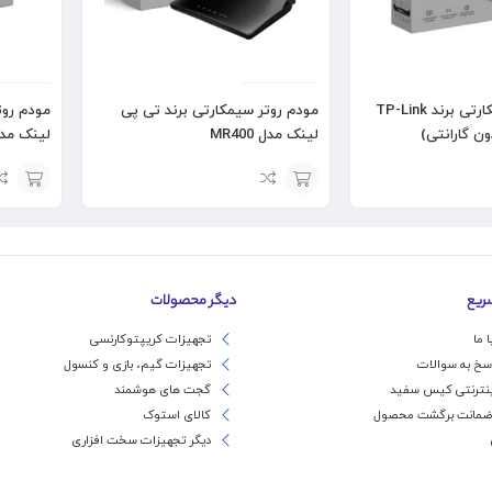
مودم روتر سیمکارتی برند TP-Link
مودم روتر سیمکارتی برند تی پی
مودم روت
لینک مدل MR400
لینک مدل 400
افزودن
افزودن
به
به
سبد
سبد
ریع
دیگر محصولات
 ما
تجهیزات کریپتوکارنسی
اسخ به سوالات
تجهیزات گیم، بازی و کنسول
ینترنتی کیس سفید
گجت های هوشمند
ضمانت برگشت محصول
کالای استوک
دیگر تجهیزات سخت افزاری