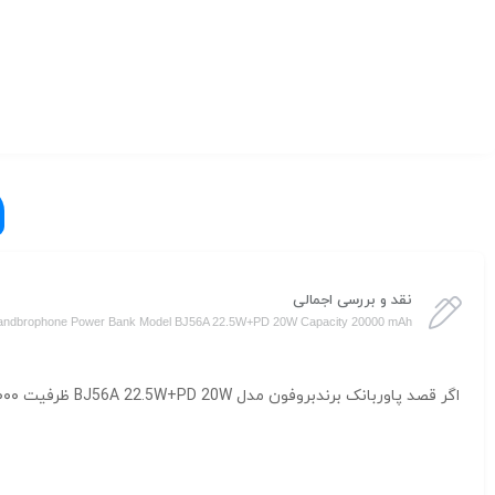
نقد و بررسی اجمالی
andbrophone Power Bank Model BJ56A 22.5W+PD 20W Capacity 20000 mAh
اگر قصد پاوربانک برندبروفون مدل BJ56A 22.5W+PD 20W ظرفیت ۲۰۰۰۰ میلی‌ آمپر را دارید، کالکشن فروشگاه