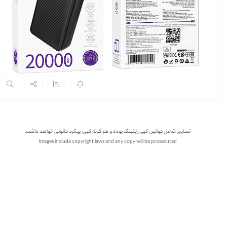
تصاویر شامل قوانین کپی رایتینگ بوده و هر گونه کپی، پیگرد قانونی خواهد داشت.
Images include copyright laws and any copy will be prosecuted