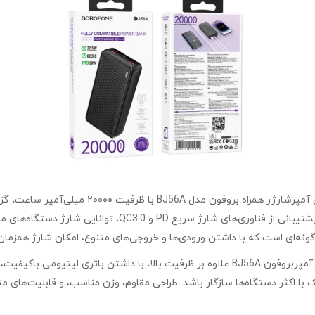
ظرفیت ۲۰۰۰۰ میلی‌ آمپرشارژر همراه برو
مطمئن و مجهز به فناوری‌های پیشرفته هستند. این پاوربانک به 
نه‌ای است که با داشتن ورودی‌ها و خروجی‌های متنوع، امکان شارژ همزمان 
پاوربانک برندبروفون مدل BJ56A 22.5W+PD 20W ظرفیت ۲۰۰۰۰ میلی‌ آمپربروفون BJ56A علاوه بر ظر
با اکثر دستگاه‌ها سازگار باشد. طراحی مقاوم، وزن مناسب، و قابلیت‌های متع