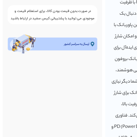
ایده‌آل برای شارژ سریع پاوربانک بروفون مدل BJ56A 22.5W+PD 20W با ظرفیت
در صورت بدون قیمت بودن کالا، برای استعلام قیمت و
ه دنبال یک
موجودی می توانید با پشتیبانی کیس سفید در ارتباط باشید
 پاوربانک با
و امکان شارژ
 ایده‌آل برای
ربانک بروفون
بار گوشی هوشمند،
شما دیگر نیازی
انک برای شارژ
یت بالا،
کند. فناوری
شارژ سریع با پشتیبانی از PD و QC این پاوربانک از فناوری‌های PD (Power Delivery) و