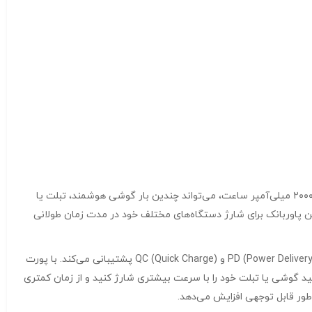
مدل BJ56A 22.5W+PD 20W ظرفیت ۲۰۰۰۰ میلی‌ آمپرظرفیت بالا و طراحی جمع‌وجورپاوربانک بروفون مدل BJ56A با ظرفیت ۲۰۰۰۰ میلی‌آمپر ساعت، می‌تواند چندین بار گوشی هوشمند، تبلت یا
ز این پاوربانک برای شارژ دستگاه‌های مختلف خود در مدت زمان طولانی
پاوربانک برندبروفون مدل BJ56A 22.5W+PD 20W ظرفیت ۲۰۰۰۰ میلی‌ آمپرفناوری شارژ سریع با پشتیبانی از PD و QCاین پاوربانک از فناوری‌های PD (Power Delivery) و QC (Quick Charge) پشتیبانی می‌کند. با پورت
 کند. در نتیجه، شما می‌توانید گوشی یا تبلت خود را با سرعت بیشتری شارژ کنید و از زمان کمتری