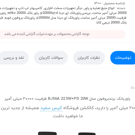
شناسه محصول :
1300
دسته :
انواع منبع تغذیه و پاور
,
دیگر تجهیزات سخت افزاری
,
کامپیوتر لپ تاپ و تجهیزات ج
20000 میلی آمپر ساعت
,
بررسی پاوربانک ای دیتا p20000qcd
,
پاور بانک wilko 20000
,
ظرفیت 20000 میلی آمپر ساعت
,
پاوربانک ای دیتا مدل p20000d
,
پاوربانک بروفون خوبه
,
قی
بانک 20000 دیجی کالا
توجه: گارانتی محصولات بر عهده شرکت گارانتی کننده می باشد
توضیحات
نظرات کاربران
سوالات کاربران
نقد و بررسی
Br
پاوربانک برندبروفون مدل BJ56A 22.5W+PD 20W ظرفیت ۲۰۰۰۰ میلی‌ آمپر
کیس سفید
همیشه از جدید ترین ا
ما خواهید داشت.