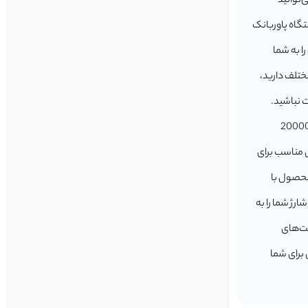
‌توانید
تگاه پاوربانک
پورت Type-C، این امکان را به شما
ختلف دارید،
ت نباشید.
یری پاوربانک بروفون مدل BJ56A 22.5W+PD 20W با ظرفیت 20000
ی مناسب برای
محصول با
ارژ شما را به
یت‌های
ه‌ای ایده‌آل برای شما