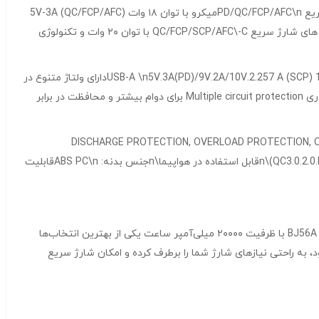
پاوربانک برندبروفون مدل BJ56A 22.5W+PD 20W ظرفیت ۲۰۰۰۰ میلی‌ آمپردارای ۲ پورت ورودی: تایپ سی با توان ۱۸ وات و تکنولوژی های شارژ سریع PD/QC/FCP/AFC\nمیکرو با توان ۱۸ وات (QC/FCP/AFC) 5V-3A
9V-2A 12V-1.5A\nدارای ولتاژ متنوع در ورودی ۵V.2.4 A/9V.2A/12V.1.5A (18W)\nدارای ۳ پورت خروجی: (۲/۱)USB-A با توان ۲۲.۵ وات و تکنولوژی های شارژ سریع QC/FCP/SCP/AFC\-C با توان ۲۰ وات و تکنولوژی
ظرفیت ۲۰۰۰۰ میلی‌ آمپرولتاژ متنوع در خروجی USB-A \n5V.3A(PD)/9V.2A/10V.2.257 A (SCP) 12V-1.5A 22.5W Total Output: 5V-2A MAX\nدارای ولتاژ متنوع در
خروجی USB-C: 5V-3A 9V-2.22A 12V-1.67A PD20W\nحداکثر توان خروجی: ۵ ولت ۲ آمپر\nقابلیت شارژ همزمان چند دستگاه هوشمند\nدارای فناوری Multiple circuit protection برای دوام بیشتر و محافظت در برابر
حافظتی DISCHARGE PROTECTION, OVERLOAD PROTECTION, OVERCURRENT PROTECTION, SHORT CIRCUIT
PROTECTION, OVERCHARGE PROTECTION, OVERVOLTAGE PROTECTION\nپشتیبانی از فناوری شارژ سریع ( تکنولوژی‌های QC3.0.2.0.FCP.AFC. ، PD3.0)\nقابل استفاده در هواپیما\nجنس بدنه: ABS PC\nقابلیت
مدل BJ56A 22.5W+PD 20W ظرفیت ۲۰۰۰۰ میلی‌آمپر سا؛ انتخابی ایده‌آل برای شارژ سریعپاوربانک بروفون مدل BJ56A 22.5W+PD 20W با ظرفیت ۲۰۰۰۰ میلی‌آمپر ساعت یکی از بهترین انتخاب‌ها
، به راحتی نیازهای شارژ شما را برطرف کرده و امکان شارژ سریع