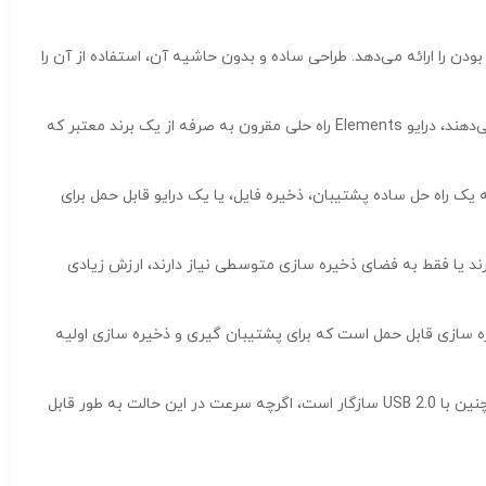
ت اطمینان و قابل حمل بودن را ارائه می‌دهد. طراحی ساده و بدون حاشیه آن، استفاده از آن را
العاده آسان می‌کند. کافی است آن را وصل کنید و شروع به انتقال فایل کنید. برای کاربرانی که بودجه و نیازهای اولیه ذخیره سازی را در اولویت قرار می‌دهند، درایو Elements راه حلی مقرون به صرفه از یک برند معتبر که
 برای کاربرانی است که به یک راه حل ساده پشتیبان، ذخیره فایل، یا یک درایو قابل حمل برای
ارند یا فقط به فضای ذخیره سازی متوسطی نیاز دارند، ارزش زیادی
نت Elements وسترن دیجیتالهارد اکسترنال ۵۰۰ گیگابایتی Western Digital Elements یک راه حل ذخیره سازی قابل حمل است که برای پشتیبان گیری و ذخیره سازی اولیه
با توجه به مشخصات فنی، دارای یک رابط استاندارد USB 3.0 است که امکان انتقال سریع داده ها را هنگام اتصال به پورت USB 3.0 فراهم می‌کند. همچنین با USB 2.0 سازگار است، اگرچه سرعت در این حالت به طور قابل