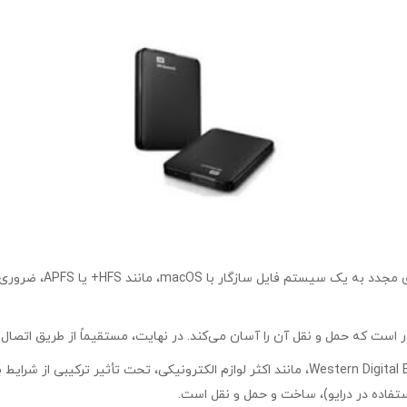
ی‌کند. در نهایت، مستقیماً از طریق اتصال USB تغذیه می شود و نیاز به آداپتور برق خارجی را از بین می‌برد.
قیمت هارد ۵۰۰ گیگ اکسترنالقیمت هارد ۵۰۰ گیگ اکسترنال Western Digital Elements، مانند اکثر 