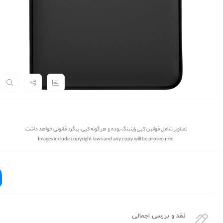
تصاویر شامل قوانین کپی رایتینگ بوده و هر گونه کپی، پیگرد قانونی خواهد داشت.
Images include copyright laws and any copy will be prosecuted
نقد و بررسی اجمالی