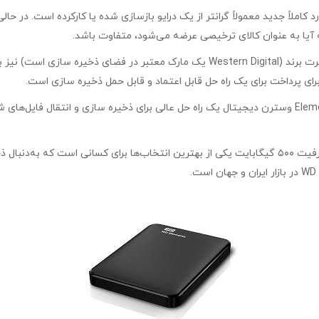
ا به عنوان کالای ترخیصی عرضه می‌شود، متفاوت باشد.
ویژگی‌هایی نظیر سرعت انتقال (مانند USB 3.0 در مقابل USB 2.0) و شهرت برند (Digital
ای پرداخت برای یک راه حل قابل اعتماد و قابل حمل ذخیره سازی است.
نتیجه‌گیریاز دید آی تی سالار هارد اکسترنال ۵۰۰ گیگابایت المنت Elements وسترن دیجیتال یک راه حل عالی ب
هارد اکسترنال وسترن دیجیتال (Western Digital) مدل Elements با ظرفیت ۵۰۰ گیگابایت یکی از بهترین 