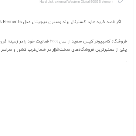
Hard disk external Western Digital 500GB element
اگر قصد خرید هارد اکسترنال برند وسترن دیجیتال مدل Elements ظرفیت ۵۰۰ گیگابایت را دارید، کالکشن فروشگاه
یکی از معتبرترین فروشگاه‌های سخت‌افزار در شمال‌غرب کشور و سراسر ا
.