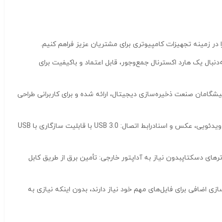
رنال وسترن دیجیتال مدل Elements ظرفیت ۵۰۰ گیگابایتاگر به‌دنبال یک هارد اکسترنال جمع‌وجور، قابل اعتماد و باکیفیت برای
Elemen با ظرفیت ۵۰۰ گیگابایت انتخابی ایده‌آل است. این محصول از برند معتبر Western Digital، یکی از پیشگامان صنعت ذخیره‌سازی دیجیتال، ارائه شده و برای کاربرانی طراحی
ظرفیت ۵۰۰ گیگابایت ویژگی‌های کلیدی:ظرفیت: ۵۰۰ گیگابایت، مناسب برای ذخیره صدها فایل ویدئویی، عکس و اسنادرابط اتصال: USB 3.0 با قابلیت سازگاری با USB
ترهای دسکتاپبدون نیاز به آداپتور خارجی: تأمین برق از طریق کابل
ی ذخیره‌سازی اضافی برای فایل‌های مهم خود نیاز دارند، بدون اینکه نیازی به