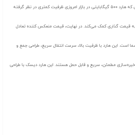
مشخصات ذاتی و قدمت هارد می‌تواند بر قیمت آن تأثیر بگذارد. یک هارد کاملاً جدید معمولاً گرانتر از یک درایو بازسازی شده یا کارکرده است. در حالی که هارد ۵۰۰ گیگابایتی در بازار امروزی ظرفیت کمتری در نظر گرفته
Western  یک مارک معتبر در فضای ذخیره سازی است) نیز به قیمت گذاری کمک می‌کند. در نهایت، قیمت منعکس کننده تعادل
رای ذخیره سازی و انتقال فایل‌های شما است. این هارد با ظرفیت بالا، سرعت انتقال سریع، طراحی جمع و
انتخاب‌ها برای کسانی است که به‌دنبال ذخیره‌سازی مطمئن، سریع و قابل حمل هستند. این هارد دیسک با طراحی