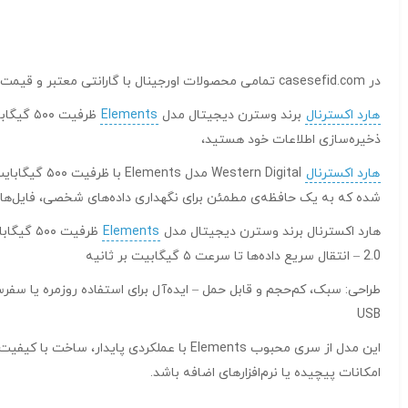
در casesefid.com تمامی محصولات اورجینال با گارانتی معتبر و قیمت رقابتی عرضه می‌شوند. هدف ما این است که بهترین تجربه خرید اینترنتی را در زمینه تجهیزات کامپیوتری برای مشتریان عزیز فراهم کنیم.
هارد اکسترنال
برند وسترن دیجیتال مدل
Elements
ذخیره‌سازی اطلاعات خود هستید،
هارد اکسترنال
شده که به یک حافظه‌ی مطمئن برای نگهداری داده‌های شخصی، فایل‌های ک
هارد اکسترنال برند وسترن دیجیتال مدل
Elements
2.0 – انتقال سریع داده‌ها تا سرعت ۵ گیگابیت بر ثانیه
طراحی: سبک، کم‌حجم و قابل حمل – ایده‌آل برای استفاده روزمره یا سفرس
USB
این مدل از سری محبوب Elements با عملکرد
امکانات پیچیده یا نرم‌افزارهای اضافه باشد.