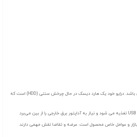
در حالی که می‌توان آن را با macOS استفاده کرد، ممکن است قالب‌بندی مجدد به یک سیستم فایل سازگار با macOS، مانند HFS+ یا APFS، ضروری باشد. درایو خود یک هارد دیسک در حال چرخش سنتی (HDD) است که
لوازم الکترونیکی، تحت تأثیر ترکیبی از شرایط بازار و عوامل خاص محصول است. عرضه و تقاضا نقش مهمی دارند.