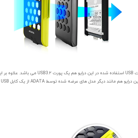
هارد دیسک اکسترنال برند ADATA مدل HD720 با ظرفی
مح