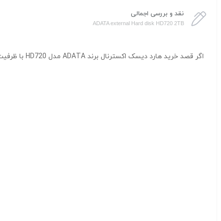
نقد و بررسی اجمالی
ADATA external Hard disk HD720 2TB
اگر قصد خرید هارد دیسک اکسترنال برند ADATA مدل HD720 با ظرفیت ۲ ترابایت را دارید، کالکشن فروشگاه