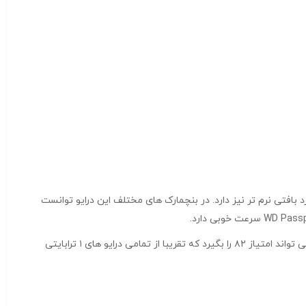
بدنه که رنگ مشکی دارد بافتی نرم تر نیز دارد. در بنچمارک های مختلف این درایو توانست
هارد دیسک اکسترنال برند ADATA مدل HD720 با ظرفیت ۲ ترابایت اگر عمکرد این درایو را نسبت به قیمت آن در نظر بگیرید این درایو از ۱۰۰ امتیاز می تواند امتیاز ۸۲ را بگیرد که تقریبا از تمامی درایو های ۱ ترابایتی