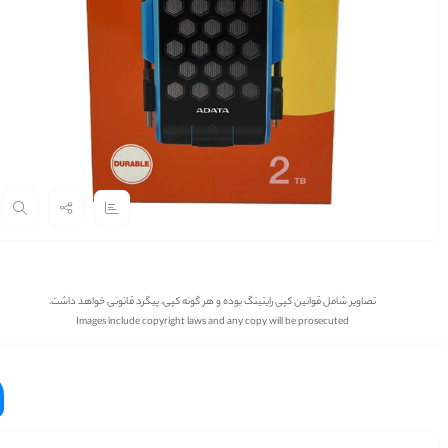
تصاویر شامل قوانین کپی رایتینگ بوده و هر گونه کپی، پیگرد قانونی خواهد داشت.
Images include copyright laws and any copy will be prosecuted