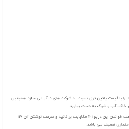
دیده ایم این شرکت درایوهایی با ظرفیت بالا را با قیمت پائین تری نسبت به شرکت های دیگر می سازد. همچنین
با ظرفیت ۲ ترابایت این درایو همچنین به خوبی می تواند با درایوهای دیگر رقابت کند. از آنجا که سرعت خواندن این درایو ۱۲۱ مگابایت بر ثانیه و سرعت نوشتن آن ۱۱۷