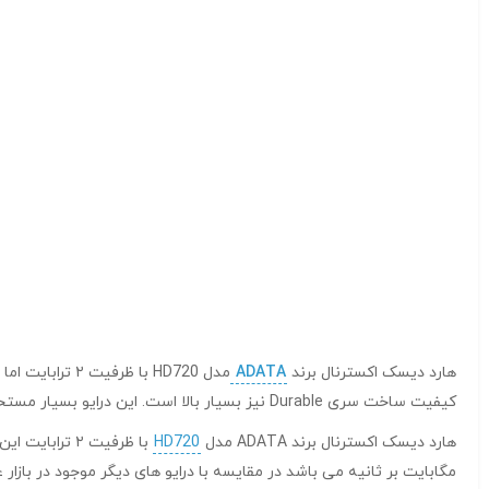
هارد دیسک اکسترنال برند
ADATA
کیفیت ساخت سری Durable نیز بسیار بالا است. این درایو بسیار مستحکم است و توانسته است استاندارد Ip68 ارتش آمریکا را برای مقاومت در برابر خاک، آب و شوک به دست بیاورد.
هارد دیسک اکسترنال برند ADATA مدل
HD720
مگابایت بر ثانیه می باشد در مقایسه با درایو های دیگر موجود در بازار عملکرد متوسطی دارد اما در مق