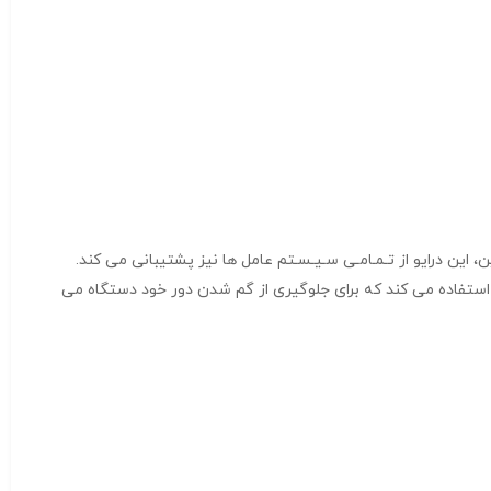
ت ۲ ترابایت پورت USB استفاده شده در این درایو هم یک پورت ۲.USB3 می باشد. علاوه بر این، این درایو از تـمـامـی سـیـسـتم عامل ها نیز پشتیبانی می کند.
توای بسته بندی شامل خود درایو به همراه دفترچه راهنما می باشد. این درایو هم مانند دیگر مدل های عرضه شده توسط ADATA از یک کابل USB استفاده می کند که برای جلوگیری از گم شدن دور خود دستگاه می