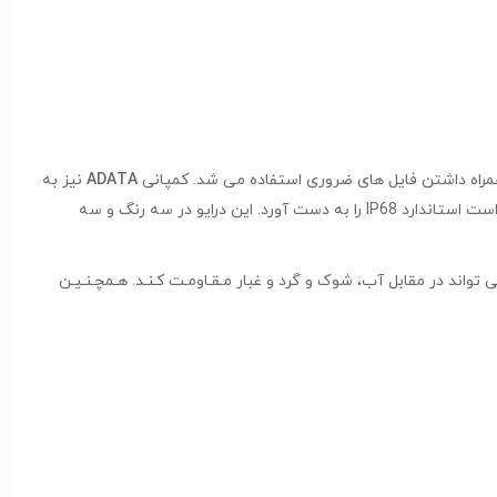
ADATA
نیز به
خاطر تولید درایوهای محکم با قیمت مناسب شناخته شده است. یکی از جدیدترین درایو های ارائه شده توسط این کمپانی HD720 است که توانسته است استاندارد IP68 را به دست آورد. این درایو در سه رنگ و سه
IP را کسب کند، که به این معنی است که می تواند در مقابل آب، شوک و گرد و غبار مـقـاومـت کـنـد. هـمچـنـیـن