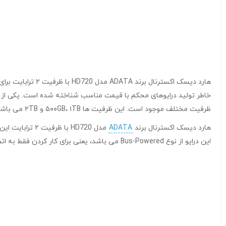
هارد دیسک اکسترنال برند ADATA مدل HD720 با ظرفیت ۲ ترابایت برای مدت های طولانی از درایوهای قابل حمل برای پشتیبان گیری و همچنین به همراه داشتن فایل های ضروری استفاده می شد. کمپانی
ظرفیت مختلف موجود است. این ظرفیت ها ۵۰۰GB، ۱TB و ۲TB می باشد که در رنگ های آبی، مشکی و زرد ارائه می شوند.
هارد دیسک اکسترنال برند
ADATA
این درایو از نوع Bus-Powered می باشد، یعنی برای کار کردن فقط به اتصال از طریق پورت USB به رایانه نیاز دارد.