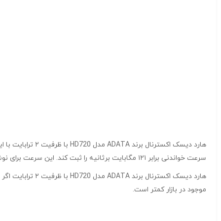
هارد دیسک اکسترن
سرعت خواندنی برابر ۱۲۱ مگابایت برثانیه را ثبت کند. این سرعت برای نوشتن مقدار ۱۱۷ مگابایت بر ثانیه بود که نسبت به درایو هایی مانند WD Passport Ultra سرعت خوبی دارد.
موجود در بازار کمتر است.