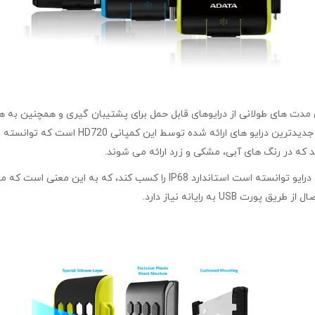
مدل HD720 با ظرفیت ۲ ترابایت این درایو توانسته است استاندارد 68