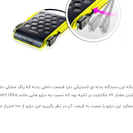
ال برند ADATA مدل HD720 با ظرفیت ۲ ترابایت با اینکه این دستگاه بدنه ای لاستیکی دارد قسمت داخلی 