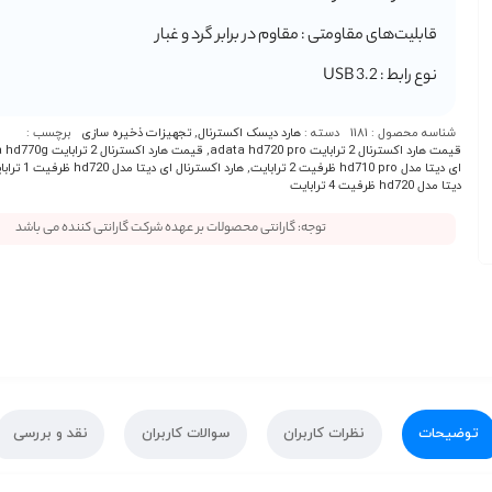
قابلیت‌های مقاومتی : مقاوم در برابر گرد و غبار
نوع رابط : 3.2 USB
شناسه محصول :
1181
دسته :
هارد دیسک اکسترنال
,
تجهیزات ذخیره سازی
برچسب :
قیمت هارد اکسترنال 2 ترابایت adata hd720 pro
,
قیمت هارد اکسترنال 2 ترابایت adata hd770g
ای دیتا مدل hd710 pro ظرفیت 2 ترابایت
,
هارد اکسترنال ای دیتا مدل hd720 ظرفیت 1 ترابایت
دیتا مدل hd720 ظرفیت 4 ترابایت
توجه: گارانتی محصولات بر عهده شرکت گارانتی کننده می باشد
توضیحات
نظرات کاربران
سوالات کاربران
نقد و بررسی