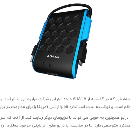
مدل HD720 با ظرفیت ۲ ترابایت اما همانطور که در گذشته از ADATA 
ایسه با درایو های ۱ ترابایتی موجود عملکرد آن مقداری ضعیف می باشد.