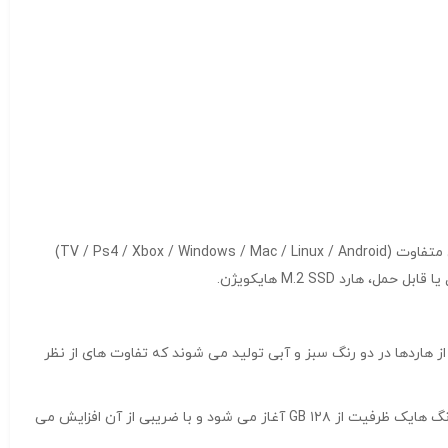
SSD برند HIKSEMI مدل HS-ESSD-T100 با ظرفیت ۱TB همچنین سازگاری هارد تولیدی این شرکت با بسیاری از سیستم ها با OS های متفاوت (TV / Ps4 / Xbox / Windows / Mac / Linux / Android)
رد M.2 SSD هایکویژن.
ز هارد را خواهید دید. این نوع از هاردها در دو رنگ سبز و آبی تولید می شوند که تفاوت های از نظر
هارد اکسترنال SSD برند HIKSEMI مدل HS-ESSD-T100 با ظرفیت ۱TB در انواع اس اس دی اینترنال سبز نام با E100 آغاز می شود. در هاردهای آبی رنگ هایک ظرفیت از ۱۲۸ GB آغاز می شود و با ضریبی از آن افزایش می