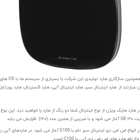
هارد اینترنال سبز، هارد اینترنال آبی، هارد اکسترنال، هارد پورتابل یا قابل حمل، ها
رد اکسترنال SSD برند HIKSEMI مدل HS-ESSD-T100 با ظرفیت ۱TB در هارد هایک ویژن از نوع اینترنال شما دو رنگ ا
 یابد.