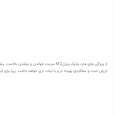
از ویژگی های هارد هایک ویژنM.2 سرعت خواندن و نوشتن بالاست. پشتیبانی از رابط های M.2 و SATA III و سرعتی برابر با ۵۶۰ مگا بایت بر ثانیه از دیگر خصوصیات این حافظه
لرزش است و عملکردی بهینه تر و با ثبات تری خواهد داشت. زیرا برای ای