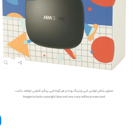
تصاویر شامل قوانین کپی رایتینگ بوده و هر گونه کپی، پیگرد قانونی خواهد داشت.
Images include copyright laws and any copy will be prosecuted