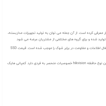
رونیکی به بازار معرفی کرده است. از آن جمله می توان به تولید تجهیزات مداربسته،
بودن آنهاست که همین امر، سرعت بالای انتقال اطلاعات و مقاومت در برابر شوک را موجب شده است. قیمت SSD
هارد اکسترنال SSD برند HIKSEMI مدل HS-ESSD-T100 با ظرفیت ۱TB هارد SSD هایک ویژن در انواع مختلفی طراحی و تولید می شوند. هر کدام از این نوع حافظه hikvision خصوصیات منحصر به فردی دارد. کمپانی هایک