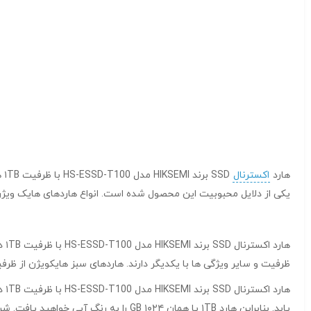
هارد
اکسترنال
یکی از دلایل محبوبیت این محصول شده است. انواع هاردهای هایک ویژن عبارتند از: 
ها
ظرفیت و سایر ویژگی ها با یکدیگر دارند. هاردهای سبز هایکویژن از ظرفیت ۱۲۰ GB آغاز می شود و با ضریبی از همین عدد (۱۲۰) افزایش می
یابد. بنابراین هارد ۱TB یا همان ۱۰۲۴ GB را به رنگ آبی خواهید یافت. شروع نام هارد های اس اس دی آبی با C100 است.