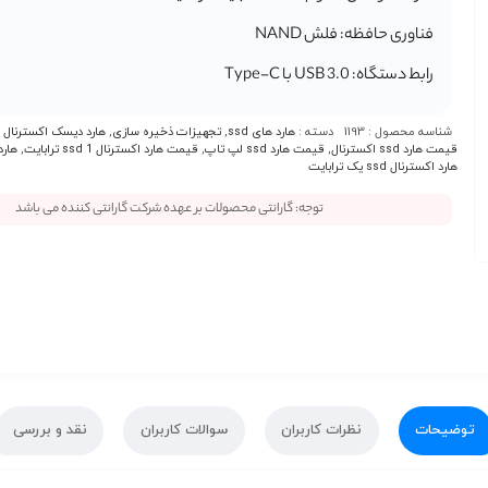
فناوری حافظه: فلش NAND
رابط دستگاه: USB 3.0 با Type-C
شناسه محصول :
1193
دسته :
هارد های ssd
,
تجهیزات ذخیره سازی
,
هارد دیسک اکسترنال
قیمت هارد ssd اکسترنال
,
قیمت هارد ssd لپ تاپ
,
قیمت هارد اکسترنال ssd 1 ترابایت
,
هارد ssd لپ تاپ 1 تر
هارد اکسترنال ssd یک ترابایت
توجه: گارانتی محصولات بر عهده شرکت گارانتی کننده می باشد
توضیحات
نظرات کاربران
سوالات کاربران
نقد و بررسی