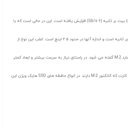
برای اتصال این هاردها از رابط SATA استفاده می شود. با توجه به پشتیبانی از SATA3 یا SATA III سرعت انتقال اطلاعات در این هارد به میزان ۶ گیگا بیت بر ثانیه (۶ Gb/s) افزایش یافته است. این در حالی است که با
سرعت خواندن اطلاعات در هاردهای اینترنال هایک ویژن ۵۵۰ مگا بایت بر ثانیه (۵۵۰MB/S) است. سرعت نوشتن در برخی از مدل نیز ۴۷۰ مگا بایت بر ثانیه است و اندازه آنها در حدود ۲.۵ اینچ است. اغلب این نوع از
هارد M.2 از انواع دیگر هارد است که به صورت کارت روی مادربرد متصل می شود. از آن جهت که به پورت M.2 متصل می شوند به آن کارت M.2 یا هارد M.2 گفته می شود. در راستای نیاز به سرعت بیشتر و ابعاد کمتر
یکی از این پورت ها M.2 است. این پورت زمینه معرفی حافظه های اس اس دی بسیار کوچک و در عین حال سریع را فراهم آورد. حافظه هایی به شکل کارت که کانکتور M.2 دارند. در انواع حافظه های SSD هایک ویژن این