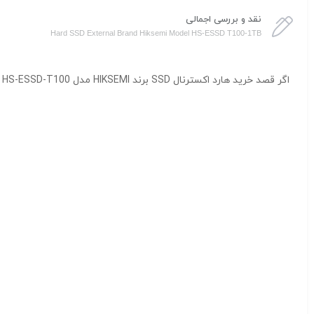
نقد و بررسی اجمالی
Hard SSD External Brand Hiksemi Model HS-ESSD T100-1TB
اگر قصد خرید هارد اکسترنال SSD برند HIKSEMI مدل HS-ESSD-T100 با ظرفیت ۱TB را دارید، کالکشن فروشگاه