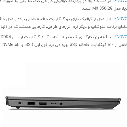
MX 3 است.
ح
دستگا