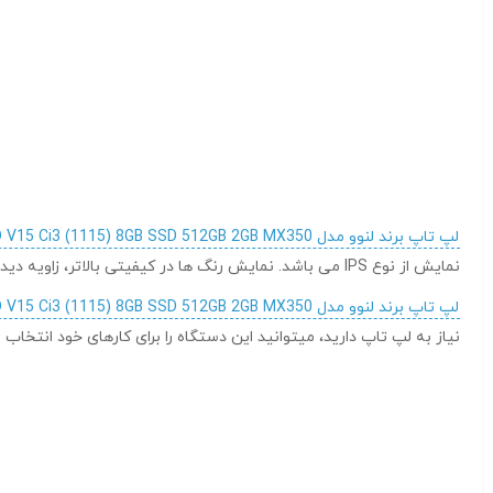
لپ تاپ برند لنوو مدل LENOVO V15 Ci3 (1115) 8GB SSD 512GB 2GB MX350
نمایش از نوع IPS می باشد. نمایش رنگ ها در کیفیتی بالاتر، زاویه دید وسیع و برخورداری از سرعت مناسب در پاسخگویی، ویژگی های پنل IPS هستند که میتوان به آنها اشاره کرد.
لپ تاپ برند لنوو مدل LENOVO V15 Ci3 (1115) 8GB SSD 512GB 2GB MX350
نیاز به لپ تاپ دارید، میتوانید این دستگاه را برای کارهای خود انتخاب و