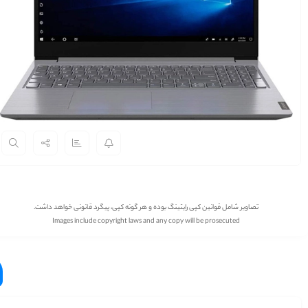
تصاویر شامل قوانین کپی رایتینگ بوده و هر گونه کپی، پیگرد قانونی خواهد داشت.
Images include copyright laws and any copy will be prosecuted