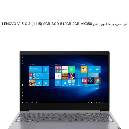
لپ تاپ برند لنوو مدل LENOVO V15 Ci3 (1115) 8GB SSD 512GB 2GB MX350