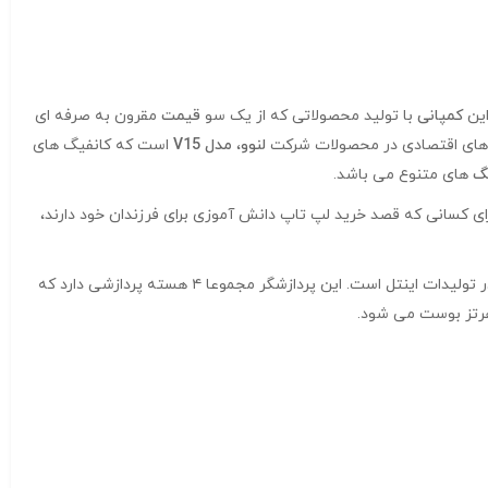
این
کمپانی
با تولید محصولاتی که از یک سو
قیمت
مقرون به صرفه ای
ی های اقتصادی در محصولات شرکت
لنوو
،
مدل V15
است که کانفیگ های
گ
های متنوع می باشد.
ی کسانی که قصد خرید لپ تاپ دانش آموزی برای فرزندان خود دارند،
پردازنده مرکزی این دستگاه مدل Core i3-1115G4 از نسل یازدهم در تولیدات اینتل است. این پردازشگر مجموعا ۴ هسته پردازشی دارد که