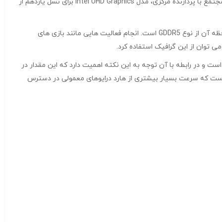
در دستگاه بالا دو پردازنده گرافیکی کار می کند، که یکی به صورت مجتمع با پردازنده مرکزی، مدل Intel UHD Graphics برای نسل یازدهم از
این مدل از گرافیک دارای دو گیگابایت حافظه داخلی بوده و مدل حافظه آن از نوع GDDR5 است. انجام فعالیت هایی مانند بازی های
افظه رم بکارگیری شده در این کانفیگ ۸ گیگابایت از نسل DDR4 است و در رابطه با آن توجه به این نکته اهمیت دارد که این مقدار در
ه بالا قابلیت افزایش خواهد داشت. دستگاه بالا در بخش حافظه دائمی از ۵۱۲ گیگابایت حافظه SSD بهره می برد. نوع این SSD، با نام NVMe است که سرعت بسیار بیشتری از هارد درایوهای معمولی در دسترس