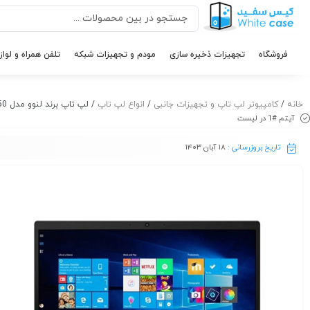
فروشگاه
تجهیزات ذخیره سازی
مودم و تجهیزات شبکه
تلفن همراه و لواز
خانه
/
کامپیوتر لپ تاپ و تجهیزات جانبی
/
انواع لپ تاپ
/ لپ تاپ برند لنوو مدل LENOVO V15 Ci3 (1115) 8GB SSD 512GB 2GB MX350
آیتم #1 در لیست
تاریخ بروزرسانی :
۱۸ آبان ۱۴۰۳