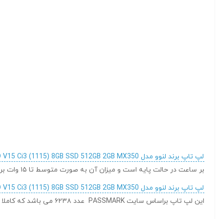
لپ تاپ برند لنوو مدل LENOVO V15 Ci3 (1115) 8GB SSD 512GB 2GB MX350
بر ساعت در حالت پایه است و میزان آن به صورت متوسط تا ۱۵ وات بر ساعت بالا می رود. بالاترین توان مصرفی در این قطعه ۲۸ وات بر ساعت بوده که مقدار مصرف مناسب و بهینه ای برای پردازنده مرکزی می باشد.
لپ تاپ برند لنوو مدل LENOVO V15 Ci3 (1115) 8GB SSD 512GB 2GB MX350
این لپ تاپ براساس سایت PASSMARK عدد ۶۲۳۸ می باشد که کاملا قابل قبول می باشد.