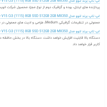
لپ تاپ برند لنوو مدل LENOVO V15 Ci3 (1115) 8GB SSD 512GB 2GB MX350
پردازنده های اینتل، بوده و گرافیک دوم از نوع مجزا، محصول شرکت انویدیا، مدل 50-2G
لپ تاپ برند لنوو مدل LENOVO V15 Ci3 (1115) 8GB SSD 512GB 2GB MX350
معمولی در تنظیمات گرافیکی Medium، طراحی و ادیت های معمولی در فضای برنامه فتوشاپ و دیگر نرم افزارهای طراحی، کارهایی هستند که در آنها می توان از این گرافیک استفاده کرد.
لپ تاپ برند لنوو مدل LENOVO V15 Ci3 (1115) 8GB SSD 512GB 2GB MX350
کاربر قرار خواهد داد.