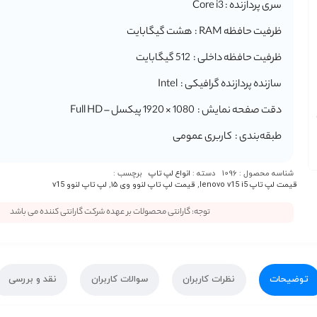
سری پردازنده : Core i3
ظرفیت حافظه RAM : هشت گیگابایت
ظرفیت حافظه داخلی : 512 گیگابایت
سازنده پردازنده گرافیکی : Intel
دقت صفحه نمایش : 1080 × 1920 پیکسل – Full HD
طبقه‌بندی : کاربری عمومی
شناسه محصول :
1096
دسته :
انواع لپ تاپ
برچسب :
قیمت لپ تاپ lenovo v15 i5
,
قیمت لپ تاپ لنوو وی ۱۵
,
لپ تاپ لنوو v15
توجه: گارانتی محصولات بر عهده شرکت گارانتی کننده می باشد
توضیحات
نظرات کاربران
سوالات کاربران
نقد و بررسی