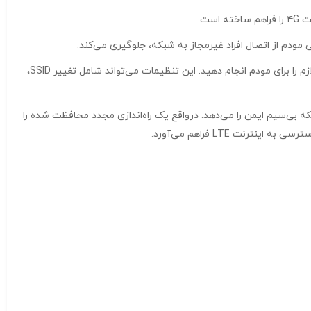
مودم سیمکارتی جیبی برند D-Link مدل DWR-932C این مودم نرم‌افزار پیچیده‌ای برای نصب ندارد. با استفاده از مرورگر اینترنت می‌توانید تنظیمات لازم را برای مودم انجام دهید. این تنظیمات می‌‌تواند شامل تغییر SSID،
عبیه شده بر روی مودم قابل حمل دی لینک DWR-932C به شما امکان ایجاد یک شبکه بی‌سیم ایمن را می‌دهد. درواقع یک راه‌اندازی مجدد محافظت شده را