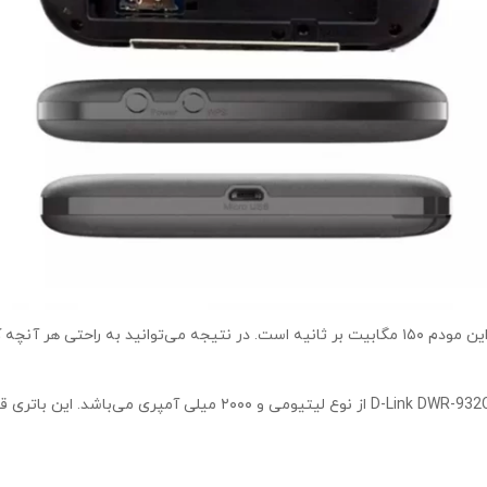
مودم سیمکارتی جیبی برند D-Link مدل DWR-932C سرعت اینترنت در این مودم ۱۵۰ مگابیت بر ثانیه است. در
مودم سیمکارتی جیبی برند D-Link مدل DWR-932C باتری مودم همراه R-932C