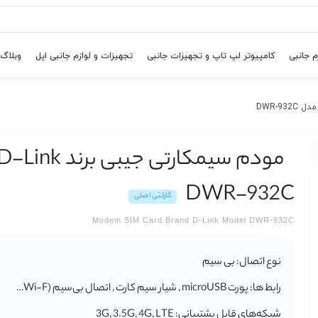
م جانبی
کامپیوتر لپ تاپ و تجهیزات جانبی
تجهیزات و لوازم جانبی اپل
وبلاگ
DWR-932C
گارانتی اصلی
Modem SIM Card Brand D-Link Model DWR-932C
نوع اتصال: بی سیم
رابط ها: پورت microUSB , شیار سیم کارت , اتصال بی‌سیم (Wi-F…
شبکه‌های قابل پشتیبانی: 3G, 3.5G, 4G, LTE