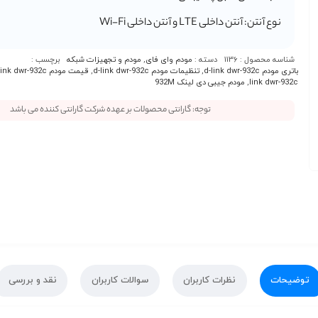
نوع آنتن: آنتن‌ داخلی LTE و آنتن‌ داخلی Wi-Fi
شناسه محصول :
1136
دسته :
مودم وای فای
,
مودم و تجهیزات شبکه
برچسب :
باتری مودم d-link dwr-932c
,
تنظیمات مودم d-link dwr-932c
,
قیمت مودم d-link dwr-932c
link dwr-932c
,
مودم جیبی دی لینک 932M
توجه: گارانتی محصولات بر عهده شرکت گارانتی کننده می باشد
توضیحات
نظرات کاربران
سوالات کاربران
نقد و بررسی