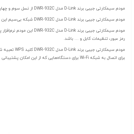
مودم سیمکارتی جیبی برند D-Link مدل DWR-932C از نسل سوم و چهارم سیم کارت‌ها پشتیبانی می‌کند. بنابراین قابلیت استفاده از اینترنت پر سرعت ۴G را فراهم ساخته است.
مودم سیمکارتی جیبی برند D-Link مدل DWR-932C شبکه بی‌سیم این مودم توسط استاندارد رمزنگاری WPA ایمن شده است. همچنین فایروال داخلی مودم از اتصال افراد غیرمجاز به شبکه، جلوگیری می‌کند.
رمز عبور، تنظیمات کابل و … باشد.
برای اتصال به شبکه Wi-Fi برای دستگاه‌هایی که از این امکان پشتیبانی می‌کنند، از جمله تلفن هوشمند، نوت بوک، تبلت و … در کوتاه‌ترین زمان با دسترسی به اینترنت LTE فراهم می‌آورد.