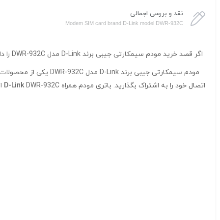
نقد و بررسی اجمالی
Modem SIM card brand D-Link model DWR-932C
اگر قصد خرید مودم سیمکارتی جیبی برند D-Link مدل DWR-932C را دارید، کالکشن فروشگاه
مودم سیمکارتی جیبی برند D-Link مدل DWR-932C یکی از محصولات برتر کمپانی
اتصال خود را به اشتراک بگذارید. باتری مودم همراه
DWR-932C از نوع
D-Link