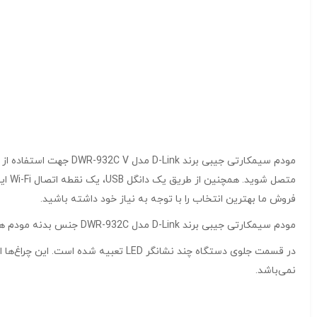
مودم سیمکارتی جیبی برند D-Link مدل DWR-932C V جهت استفاده از
فروش ما بهترین انتخاب را با توجه به نیاز خود داشته باشید.
مودم سیمکارتی جیبی برند D-Link مدل DWR-932C جنس بدنه مودم همراه دی لینک مدل DWR-932C از پلاستیک مقاوم است. به همین جهت در برابر ضربه از استحکام بالایی برخوردار می‌باشد.
در قسمت جلوی دستگاه چند نشانگر LED
نمی‌باشد.