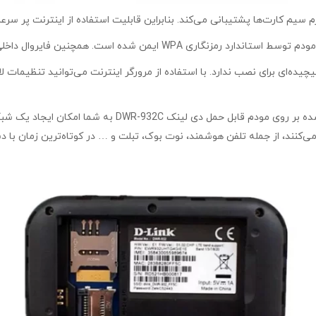
مودم سیمکارتی جیبی برند D-Link مدل DWR-932C کلید WPS ت