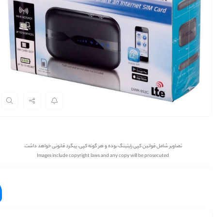
تصاویر شامل قوانین کپی رایتینگ بوده و هر گونه کپی، پیگرد قانونی خواهد داشت.
Images include copyright laws and any copy will be prosecuted