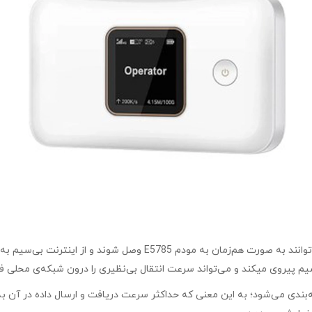
جیبی برند HUAWEI مدل E5785-320a تا ۳۲ کاربر می‌توانند به صو