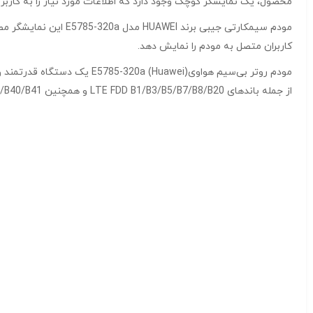
محصول، یک نمایشگر کوچک وجود دارد که اطلاعات مورد نیاز را به کاربر
کاربران متصل به مودم را نمایش دهد.
از جمله باندهای LTE FDD B1/B3/B5/B7/B8/B20 و همچنین LTE TDD B38/B40/B41.