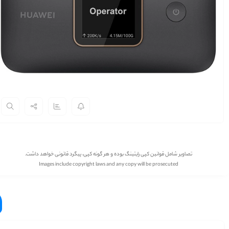
تصاویر شامل قوانین کپی رایتینگ بوده و هر گونه کپی، پیگرد قانونی خواهد داشت.
Images include copyright laws and any copy will be prosecuted