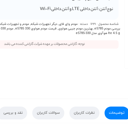
نوع آنتن: آنتن‌ داخلی LTE و آنتن‌ داخلی Wi-Fi
شناسه محصول :
1199
دسته :
مودم وای فای
,
دیگر تجهیزات شبکه
,
مودم و تجهیزات شبکه
بررسی مودم e5785
,
بهترین مودم جیبی هواوی
,
قیمت مودم هواوی e5785 330
,
مودم e5785-330
lte 4.5 g هوآوی مدل e5785-330
توجه: گارانتی محصولات بر عهده شرکت گارانتی کننده می باشد
توضیحات
نظرات کاربران
سوالات کاربران
نقد و بررسی