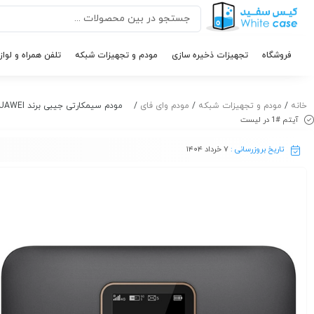
فروشگاه
تجهیزات ذخیره سازی
مودم و تجهیزات شبکه
تلفن همراه و لواز
خانه
/
مودم و تجهیزات شبکه
/
مودم وای فای
/ مودم سیمکارتی جیبی برند HUAWEI مدل E5785-320a
آیتم #1 در لیست
تاریخ بروزرسانی :
۷ خرداد ۱۴۰۴