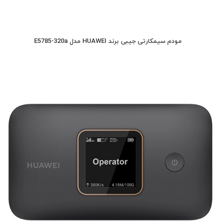
مودم سیمکارتی جیبی برند HUAWEI مدل E5785-320a