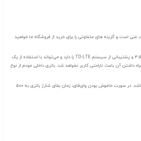
نی است و گزینه های متفاوتی را برای خرید از فروشگاه ما خواهید
سیمکارتی جیبی برند HUAWEI مدل E5785-320a یکی از محصولات برند «هوآوی» (Huawei) است. این مودم همراه، قابلیت نصب سیم‌کارت ۴.۵G و پشتیبانی از سیستم TD-LTE را دارد و می‌تواند با استفاده از یک
رتان قرار دهد. E5785 بسیار کوچک است و وزن خیلی کمی دارد. وزن مودم به همراه باتری ۱۲۳ گرم است و همراه داشتن آن باعث ناراحتی کاربر نخواهد شد. باتری داخلی مودم از نوع
مودم سیمکارتی جیبی برند HUAWEI مدل E5785-320a با ظرفیت بالای باتری می‌تواند تا ۱۰ ساعت استفاده‌ی پیوسته از اینترنت را به همراه داشته باشد. در صورت خاموش بودن وای‌فای، زمان بقای شارژ باتری به ۵۰۰