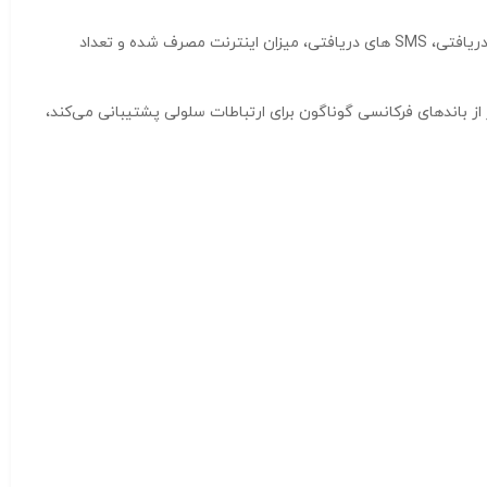
مودم سیمکارتی جیبی برند HUAWEI مدل E5785-320a این نمایشگر مصرف کمی دارد و می‌تواند اطلاعاتی از قبیل میزان شارژ باتری، قدرت سیگنال دریافتی، SMS های دریافتی، میزان اینترنت مصرف شده و تعداد
 حمل است که ارتباطات بی‌سیم ۴G را پشتیبانی می‌کند. این مودم روتر از باندهای فرکانسی گوناگون برای ارتباطات سلولی پشتیبانی می‌کند،