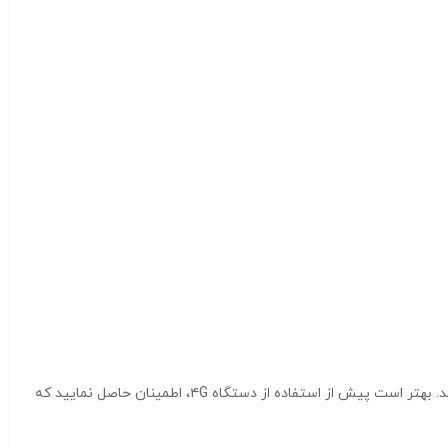
مودم سیمکارتی جیبی برند HUAWEI مدل E5785-320a باندهای دیگر مثل LTE-FDD Band 28 و Band 12/17 نیز برای ارتباطات ۴G استفاده می گردند. بهتر است پیش از استفاده از دستگاه ۴G، اطمینان حاصل نمایید که