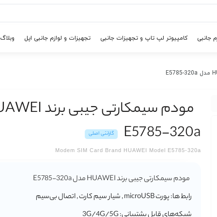
م جانبی
کامپیوتر لپ تاپ و تجهیزات جانبی
تجهیزات و لوازم جانبی اپل
وبلاگ
E5785-320a
گارانتی اصلی
Modem SIM Card Brand HUAWEI Model E5785-320a
مودم سیمکارتی جیبی برند HUAWEI مدل E5785-320a
رابط ها: پورت microUSB , شیار سیم کارت , اتصال بی‌سیم
شبکه‌های قابل پشتیبانی: 3G/4G/5G