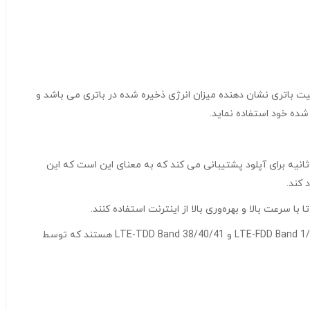
ا به مدت یک ساعت ارائه دهد. این ظرفیت باتری نشان دهنده میزان انرژی ذخیره شده در باتری می باشد و
 شده خود استفاده نماید.
مراه از اتصال بی‌سیم با سرعت ۳۰۰ مگابیت بر ثانیه برای دانلود و ۵۰ مگابیت بر ثانیه برای آپلود پشتیبانی می کند که به معنای این است که این
مودم سیمکارتی جیبی برند HUAWEI مدل E5785-320a شبکه‌های قابل پشتیبانی می باشند، که شامل باندهای فرکانسی مختلفی مانند LTE-FDD Band 1/3/5/7/8/20 و LTE-TDD Band 38/40/41 هستند که توسط