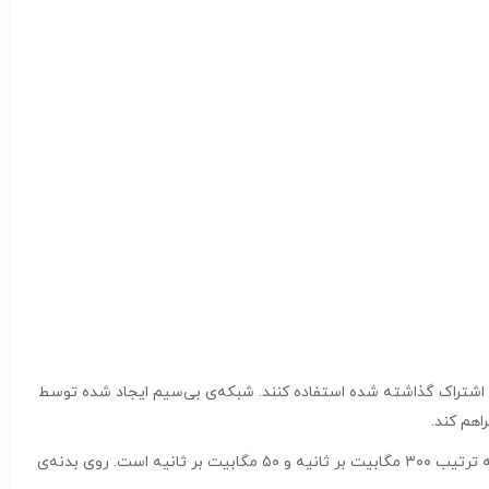
رت هم‌زمان به مودم E5785 وصل شوند و از اینترنت بی‌سیم به اشتراک گذاشته شده استفاده کنند. شبکه‌ی بی‌سیم ایجاد شده توسط
سرعت دسترسی این مودم به شبکه‌ی ۴.۵G تحت استاندارد CAT7 طبقه‌بندی می‌شود؛ به این معنی که حداکثر سرعت دریافت و ارسال داده در آن به ترتیب ۳۰۰ مگابیت بر ثانیه و ۵۰ مگابیت بر ثانیه است. روی بدنه‌ی