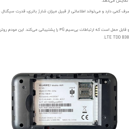
 نمایش می‌دهد.
مودم روتر بی‌سیم هواوی(Huawei) E5785-320a یک دستگاه قدرتمند و قابل