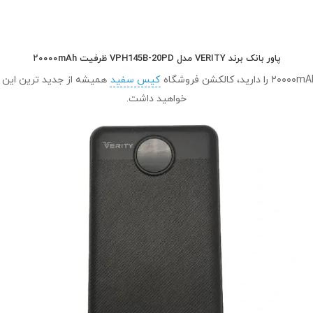
پاور بانک برند VERITY مدل VPH145B-20PD ظرفیت ۲۰۰۰۰mAh
کیس سفید
همیشه از جدید ترین این م
خواهید داشت.