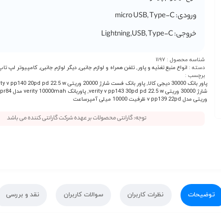
ورودی: micro USB, Type-C
خروجی: Lightning,USB, Type-C
شناسه محصول :
1197
دسته :
انواع منبع تغذیه و پاور
,
تلفن همراه و لوازم جانبی
,
دیگر لوازم جانبی
,
کامپیوتر لپ تاپ
برچسب :
پاور بانک 30000 دیجی کالا
,
پاور بانک فست شارژ 20000 وریتی verity v pp140 20pd pd 22.5 w
شارژ 30000 وریتی verity v pp143 30pd pd 22.5 w
,
پاوربانک verity 10000mah مدل v pr84
وریتی مدل v pp139 22pd ظرفیت 10000 میلی آمپرساعت
توجه: گارانتی محصولات بر عهده شرکت گارانتی کننده می باشد
توضیحات
نظرات کاربران
سوالات کاربران
نقد و بررسی