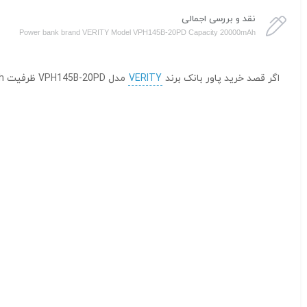
نقد و بررسی اجمالی
Power bank brand VERITY Model VPH145B-20PD Capacity 20000mAh
اگر قصد خرید پاور بانک برند
VERITY
مدل VPH145B-20PD ظرفیت ۲۰۰۰۰mAh را دارید، کالکشن فروشگاه