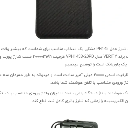
برند VERITY مدل VPH145B-20PD ظرفیت ۲۰۰۰۰mAh فست شارژ مدل PH145 مشکی یک انتخاب من
پاور بانک برند VERITY مدل VPH145B-20PD ظرفیت ۲۰۰۰۰mAh دارای ظرفیت اسمی ۲۰۰۰۰ میلی آم
اژ ورودی متناسب با تلفن هوشمند شما باشد.
 الکتریسیته را زمانی که شارژ باتری کامل شد، قطع کند.