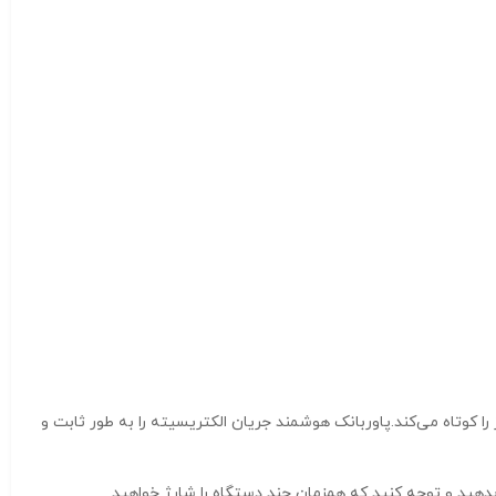
VPH145B-20PD ظرفیت ۲۰۰۰۰mAh برای اینکه شارژ بیش از حد حتما ‏عمر باتری پاوربانک و باتری دستگاه در حال شارژ را کوتاه می‌کند‎.‎پاوربانک هوشمند جریان الکتریسیته را به طور ثابت و
دی و خروجی اهمیت بدهید و توجه کنید که همزمان چند دستگاه را شارژ خواهید