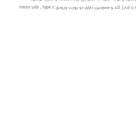
کرد.پاوربانک وریتی ۲۰۰۰۰ مدل PH145 دارای دو پورت خروجی است usb و یک پورت مشترک ورودی و خروجی type c که میتواند هم زمان ۳ دستگاه را شارژ کند و همچنین دارای دو پورت ورودی micro usb , type c