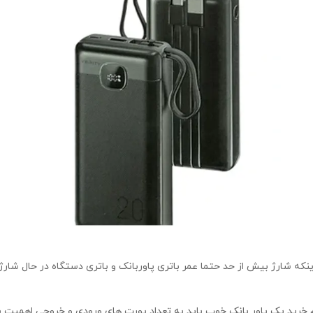
VER مدل VPH145B-20PD ظرفیت ۲۰۰۰۰mAh هنگام خرید یک پاور بانک خوب باید به تعداد پورت های ورو