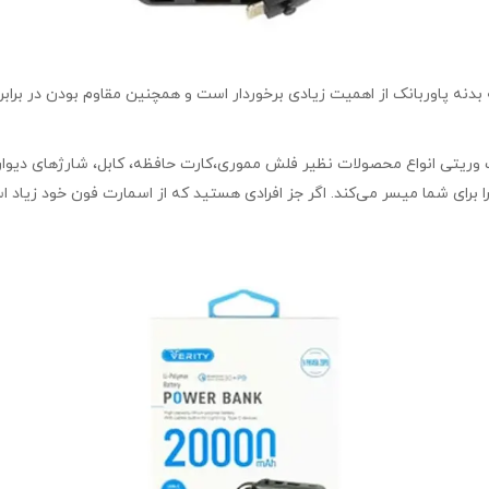
ک برند VERITY مدل VPH145B-20PD ظرفیت ۲۰۰۰۰mAh جنسه بدنه پاوربانک از اهمیت زیادی برخوردار است و ه
ک برند VERITY مدل VPH145B-20PD ظرفیت ۲۰۰۰۰mAh شرکت وریتی انواع محصولات نظیر فلش مموری،کارت حا
 برای شما میسر می‌کند. اگر جز افرادی هستید که از اسمارت فون خود زیاد