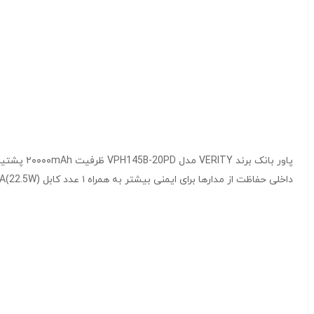
پاور بان
داخلی حفاظت از مدارها برای ایمنی بیشتر به همراه ۱ عدد کابل Type-C 5V/3A,9V/2A,12V/1.5A/4.5V/5A,5V/4.5A(22.5W)-امکان شارژ همزمان دو دستگاه