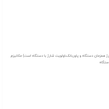
هوشمند شارژ(در هنگام شارژ همزمان دستگاه و پاوربانک،اولویت شارژ با دستگاه است) مکانیزم