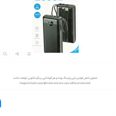
تصاویر شامل قوانین کپی رایتینگ بوده و هر گونه کپی، پیگرد قانونی خواهد داشت.
Images include copyright laws and any copy will be prosecuted