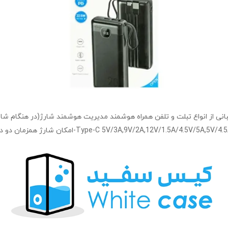
ک برند VERITY مدل VPH145B-20PD ظرفیت ۲۰۰۰۰mAh پشتیبانی از انواع تبلت و تلفن همراه هوشمند مدیریت 