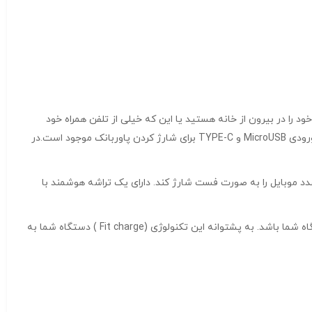
اسب برای شماست که بیشتر وقت خود را در بیرون از خانه هستید یا این که خیلی از تلفن همراه خود
استفاده می کنید اما پریز برق همیشه در دسترس شما نیست. پاور بانک برند VERITY مدل VPH145B-20PD ظرفیت ۲۰۰۰۰mAh فست شارژ پورت ورودی MicroUSB و TYPE-C برای شارژ کردن پاوربانک موجود است.در
پر ساعت است و میتواند به طور همزمان سه عدد موبایل را به صورت فست شارژ کند. دارای یک تراشه هوشمند با
پاور بانک برند VERITY مدل VPH145B-20PD ظرفیت ۲۰۰۰۰mAh پاوربانک هوشمند ولتاژ دستگاه را می‌سنجد تا میزان ولتاژ ورودی متناسب با دستگاه شما باشد. به پشتوانه این تکنولوژی (Fit charge ) دستگاه شما به