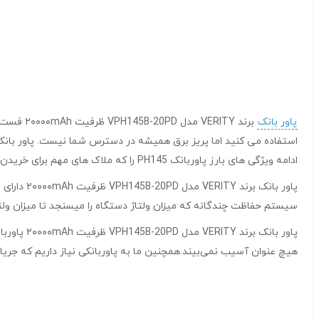
پاور بانک
ادامه ویژگی های بارز پاوربانک PH145 را که ملاک های مهم برای خریدن یک پاوربانک است را توضیح میدهیم
سیستم حفاظت چندگانه که میزان ولتاژ دستگاه را میسنجد تا میزان ولت
هیچ عنوان آسیب نمی‌بیند.همچنین ما به پاوربانکی نیاز داریم که جریان