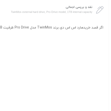
نقد و بررسی اجمالی
TwinMos external hard drive, Pro Drive model, 1TB internal capacity
اگر قصد خریدهارد اس اس دی برند TwinMos مدل Pro Drive ظرفیت ۱TB اینترنال را دارید، کالکشن فروشگاه