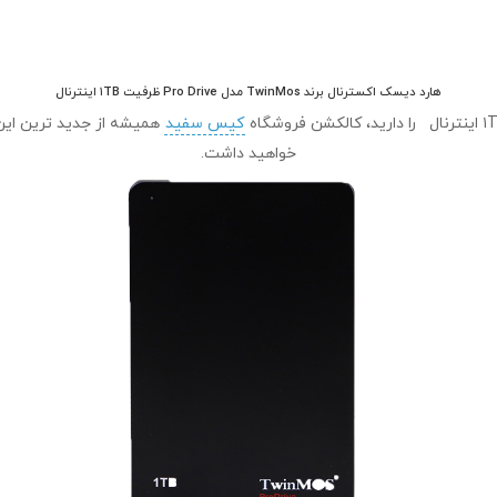
هارد دیسک اکسترنال برند TwinMos مدل Pro Drive ظرفیت ۱TB اینترنال
کیس سفید
همیشه از جدید ترین این 
خواهید داشت.