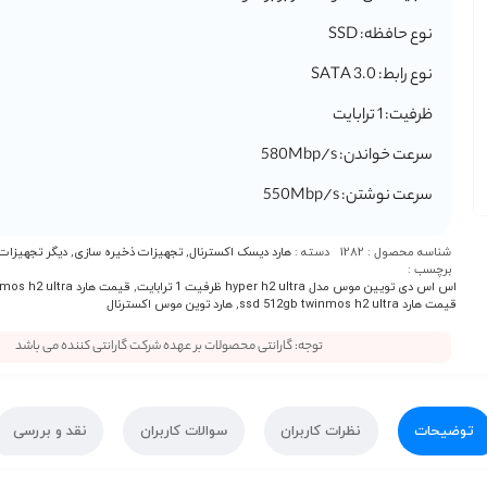
نوع حافظه: SSD
نوع رابط: SATA 3.0
ظرفیت: 1 ترابایت
سرعت خواندن: 580Mbp/s
سرعت نوشتن: 550Mbp/s
شناسه محصول :
1282
دسته :
هارد دیسک اکسترنال
,
تجهیزات ذخیره سازی
,
دیگر تجهیزات
برچسب :
اس اس دی تویین موس مدل hyper h2 ultra ظرفیت 1 ترابایت
,
قیمت هارد ssd 1tb twinmos h2 ultra
قیمت هارد ssd 512gb twinmos h2 ultra
,
هارد توین موس اکسترنال
توجه: گارانتی محصولات بر عهده شرکت گارانتی کننده می باشد
توضیحات
نظرات کاربران
سوالات کاربران
نقد و بررسی