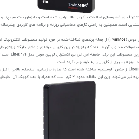
TwinMos مدل Pro Drive ظرفیت ۱TB اینترنالHyper H2 Ultra برای ذخیره‌سازی اطلاعات با کارایی بالا طراحی شده ا
ثنایی است. همچنین به راحتی کارهای محاسباتی روزانه و برنامه های کاربردی چندرسانه ا
TwinMos
لات محبوب آن هستند که به‌ویژه در بین کاربران حرفه‌ای و عادی جایگاه ویژه‌ای دارن
توجه بسیاری از کاربران را به خود جلب کرده است.
هارد دیسک اکسترنال برند TwinMos مدل Pro Drive ظرفیت ۱TB اینترنال بدنه EliteDrive از جنس آلومینیوم ساخته شده است که ع
ا ابعاد کوچک آن، جابجایی و استفاده از آن را بسیار آسان کرده است.