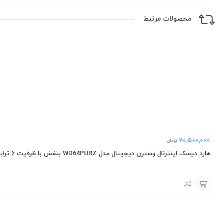
محصولات مرتبط
۷۰,۵۰۰,۰۰۰
تومان
هارد دیسک اینترنال وسترن دیجیتال مدل WD64PURZ بنفش با ظرفیت ۶ ترابایت
افزودن
به