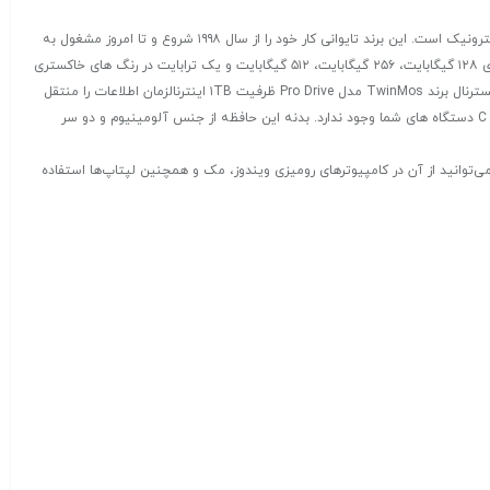
) یکی از برند های معروف درزمینه ‌ی تولید محصولات الکترونیک است. این برند تایوانی کار خود را از سال ۱۹۹۸ شروع و تا امروز مشغول به
فعالیت می ‌باشد. از جمله محصولات پر طرفداراین برند جهانی، حافظه ‌ها و درایوهای SSD آن است. توین موس، حافظه اس اس دی اکسترنال مدل EliteDrive را در حافظه های ۱۲۸ گیگابایت، ۲۵۶ گیگابایت، ۵۱۲ گیگابایت و یک ترابایت در رنگ های خاکستری
و طلایی به بازار عرضه کرده است. از برترین ویژگی‌های این حافظه، قدرت و سرعت انتقال اطلاعات است. با دارا بودن USB 3.2 Type-C سرعت انتقال بسیار بالا هارد دیسک اکسترنال برند TwinMos مدل Pro Drive ظرفیت ۱TB اینترنالزمان اطلاعات را منتقل
نماید. درون پک این دستگاه، یک کابل USB-C به USB-A به همراه تبدیل USB-A به USB-C وجود دارد. بنابراین مشکلی جهت اتصال به درگاه های USB معمولی و USB تایپ C دستگاه های شما وجود ندارد. بدنه این حافظه از جنس آلومینیوم و دو سر
 TwinMos مدل Pro Drive ظرفیت ۱TB اینترنالهارد از برند تویین موس می‌تواند یک انتخاب عالی برای هاردهای SSD مبتنی بر رابط SATA باشد و می‌توانید از آن در کامپیوترهای رومیزی ویندوز، مک و همچنین لپتاپ‌ها استفاده