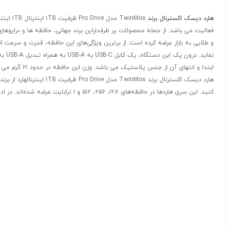
هارد دیسک اکسترنال برند
TwinMos مدل Pro Drive ظرفیت ۱TB اینترنال ۱TB اینترنالبرند توین موس (
ابتدا و انتهای آن از جنس پلاستیک می باشد. وزن این حافظه در حدود ۲۱ گرم می باشد که در کنار ابعاد کوچک، جابجایی آن را بسیار آسان نموده است.
کنید. این سری هاردها در حافظه‌های ۱۲۸، ۲۵۶، ۵۱۲ و ۱ ترابایت عرضه شده‌اند. در ادامه می‌توانید ویژگی‌های هارد ۱ ترابایتی Twin Mouse Hyper H2 Ultra را مشاهده نمایید.