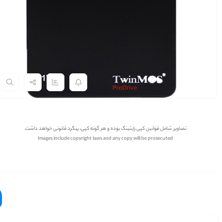
تصاویر شامل قوانین کپی رایتینگ بوده و هر گونه کپی، پیگرد قانونی خواهد داشت.
Images include copyright laws and any copy will be prosecuted