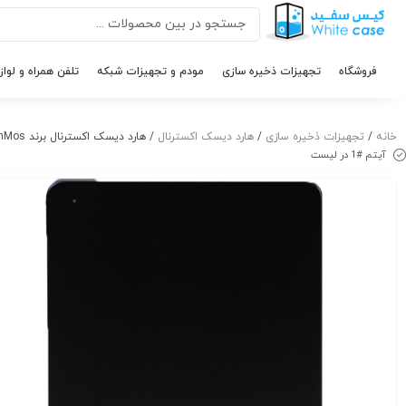
فروشگاه
تجهیزات ذخیره سازی
مودم و تجهیزات شبکه
تلفن همراه و لواز
خانه
/
تجهیزات ذخیره سازی
/
هارد دیسک اکسترنال
/ هارد دیسک اکسترنال برند TwinMos مدل Pro Drive ظرفیت ۱TB اینترنال
آیتم #1 در لیست