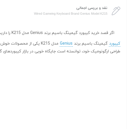
نقد و بررسی اجمالی
Wired Gameing Keyboard Brand Genius Model K215
اگر قصد خرید کیبورد گیمینگ باسیم برند Genius مدل K215 را دارید، کالکشن فروشگاه
کیبورد
گیمینگ باسیم برند
Genius
مدل K215 یکی از محصولات
طراحی ارگونومیک خود، توانسته است جایگاه خوبی در بازار کیبوردهای گ