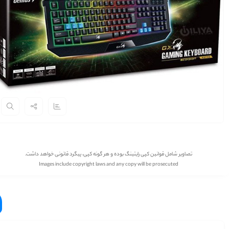
تصاویر شامل قوانین کپی رایتینگ بوده و هر گونه کپی، پیگرد قانونی خواهد داشت.
Images include copyright laws and any copy will be prosecuted