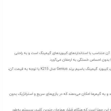
ب است. ابعاد آن متناسب با استانداردهای کیبوردهای گیمینگ است و به راحتی
 را بدون احساس خستگی به ارمغان می‌آورد.
در ساختار بدنه این کیبورد از مواد با کیفیت بالا استفاده شده است که مقاومت بالایی در برابر آسیب‌های احتمالی مانند فشار یا ضربه دارند. همچنین، کیبورد گیمینگ باسیم برند Genius مدل K215 با توجه به قیمت آن،
. این کلیدها واکنش سریعی دارند و به گیمرها امکان می‌دهند که در بازی‌های سریع و استراتژیک بدون
ر از ویژگی‌های مهم کیبورد گیمینگ باسیم برند Genius مدل K215، پشتیبانی از تکنولوژی Anti-Ghosting است. تکنولوژی Anti-Ghosting به این معنا است که هنگام فشار همزمان چندین کلید، سیستم به‌طور