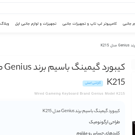
م جانبی
کامپیوتر لپ تاپ و تجهیزات جانبی
تجهیزات و لوازم جانبی اپل
وبلاگ
K215
کیبورد گی
K215
گارانتی اصلی
Wired Gameing Keyboard Brand Genius Model K215
کیبورد گیمینگ باسیم برند Genius مدل K215
طراحی ارگونومیک
کلیدهای حساس و مقاوم