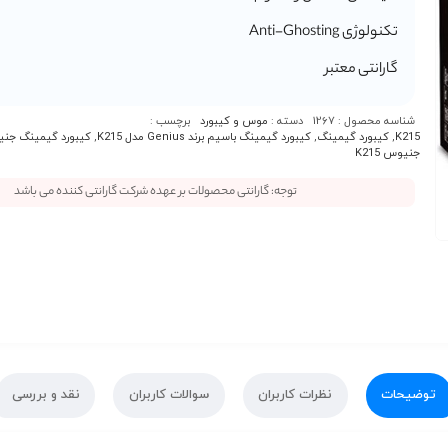
تکنولوژی Anti-Ghosting
گارانتی معتبر
شناسه محصول :
1267
دسته :
موس و کیبورد
برچسب :
K215
,
کیبورد گیمینگ
,
کیبورد گیمینگ باسیم برند Genius مدل K215
,
کیبورد گیمینگ جن
جنیوس K215
توجه: گارانتی محصولات بر عهده شرکت گارانتی کننده می باشد
توضیحات
نظرات کاربران
سوالات کاربران
نقد و بررسی