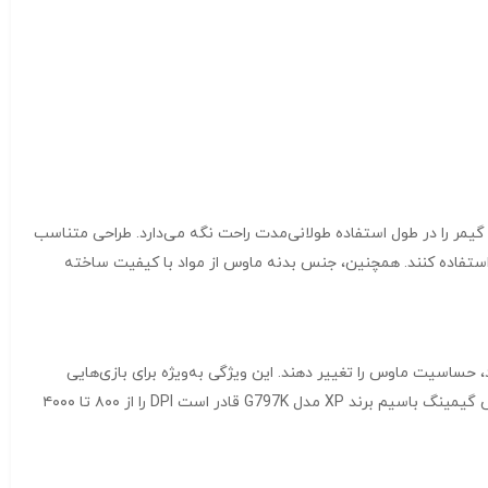
 است که دست گیمر را در طول استفاده طولانی‌مدت راحت نگه می‌دارد. طراحی متناسب
استفاده کنند. همچنین، جنس بدنه ماوس از مواد با کیفیت ساخته
 به نوع بازی و نیاز خود، حساسیت ماوس را تغییر دهند. این ویژگی به‌ویژه برای بازی‌هایی
مانند FPS (First Person Shooter) یا MOBA (Multiplayer Online Battle Arena) که نیاز به دقت بالای حرکات ماوس دارند، بسیار مفید است. ماوس گیمینگ باسیم برند XP مدل G797K قادر است DPI را از ۸۰۰ تا ۴۰۰۰