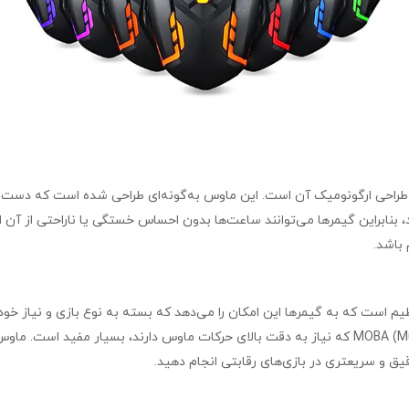
مینگ باسیم برند XP مدل G797K، طراحی ارگونومیک آن است. این ماوس به‌گونه‌ای طراحی شده
بنابراین گیمرها می‌توانند ساعت‌ها بدون احساس خستگی یا ناراحتی از آن 
باشد.
 باسیم برند XP مدل G797K دارای تنظیمات DPI قابل تنظیم است که به گیمرها این امکان را می‌دهد که بسته
یق و سریعتری در بازی‌های رقابتی انجام دهید.