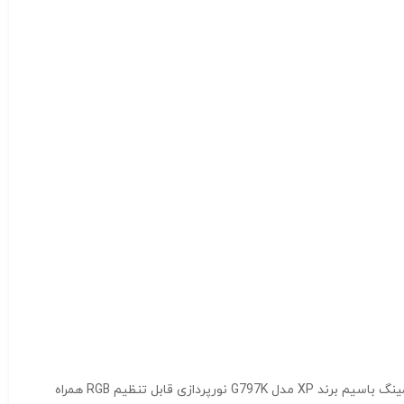
گیمینگ باسیم برند XP مدل G797K، نورپردازی RGB است که جلوه‌ای زیبا و جذاب به آن می‌بخشد. ماوس گیمینگ باسیم برند XP مدل G797K نورپردازی قابل تنظیم RGB همراه