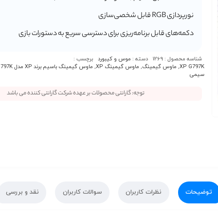
نورپردازی RGB قابل شخصی‌سازی
دکمه‌های قابل برنامه‌ریزی برای دسترسی سریع به دستورات بازی
شناسه محصول :
1269
دسته :
موس و کیبورد
برچسب :
XP G797K
,
ماوس گیمینگ
,
ماوس گیمینگ XP
,
ماوس گیمینگ باسیم برند XP مدل G797K
سیمی
توجه: گارانتی محصولات بر عهده شرکت گارانتی کننده می باشد
توضیحات
نظرات کاربران
سوالات کاربران
نقد و بررسی