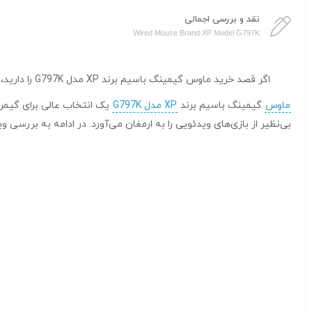
نقد و بررسی اجمالی
Wired Mouse Brand XP Model G797K
اگر قصد خرید ماوس گیمینگ باسیم برند XP مدل G797K را دارید، کالکشن فروشگاه
ماوس
گیمینگ باسیم برند
XP مدل G797K
یک انتخاب عالی برای گیمره
بی‌نظیر از بازی‌های ویدئویی را به ارمغان می‌آورد. در ادامه به بررسی 