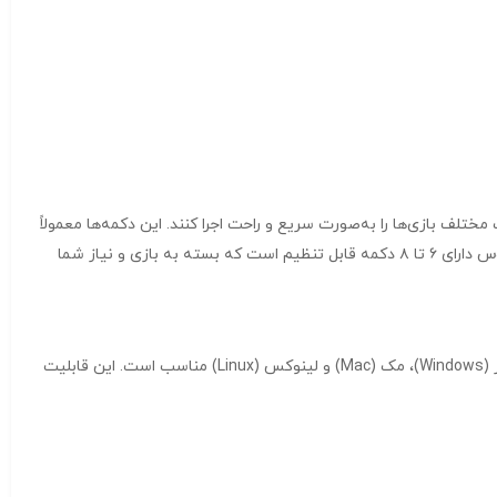
د که دستورات مختلف بازی‌ها را به‌صورت سریع و راحت اجرا کنند. این دکمه‌ها معمولاً
برای انجام عملیات‌های مختلف مانند تغییر سلاح، استفاده از آیتم‌ها یا انجام حرکات خاص بازی‌ها مورد استفاده قرار می‌گیرند. به‌طور معمول، این ماوس دارای ۶ تا ۸ دکمه قابل تنظیم است که بسته به بازی و نیاز شما
ماوس گیمینگ باسیم برند XP مدل G797K به‌طور کامل با سیستم‌عامل‌های مختلف سازگار است. این ماوس برای استفاده با سیستم‌عامل‌های ویندوز (Windows)، مک (Mac) و لینوکس (Linux) مناسب است. این قابلیت