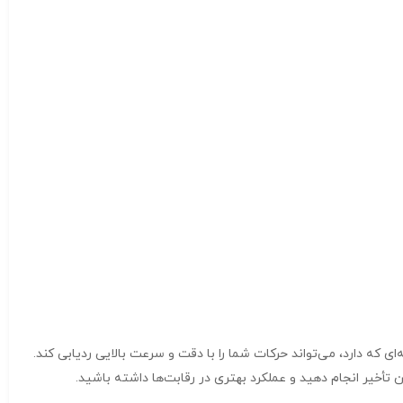
ت بالای حرکت آن‌ها است. ماوس گیمینگ باسیم برند XP مدل G797K با سنسورهای پیشرفته‌ای که دارد، می‌تواند حرکات شما را با دقت و سرعت بالایی ردیابی کند.