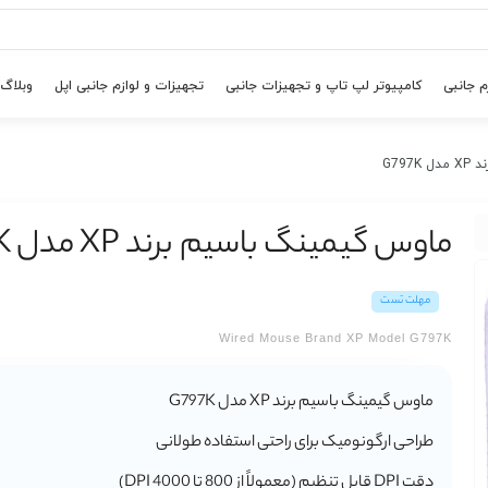
م جانبی
کامپیوتر لپ تاپ و تجهیزات جانبی
تجهیزات و لوازم جانبی اپل
وبلاگ
G79
ماوس گیمینگ باسیم برند XP مدل G797K
مهلت تست
Wired Mouse Brand XP Model G797K
ماوس گیمینگ باسیم برند XP مدل G797K
طراحی ارگونومیک برای راحتی استفاده طولانی
دقت DPI قابل تنظیم (معمولاً از 800 تا 4000 DPI)