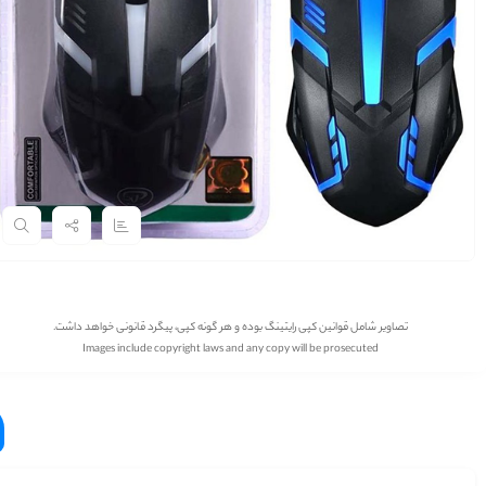
تصاویر شامل قوانین کپی رایتینگ بوده و هر گونه کپی، پیگرد قانونی خواهد داشت.
Images include copyright laws and any copy will be prosecuted